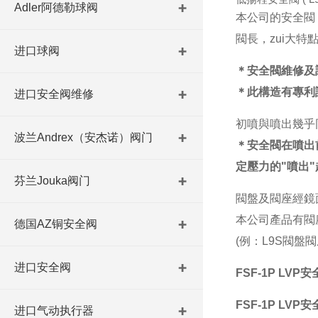
Adler阿德勒球阀
本公司的安全閥
閥長，zui大
进口球阀
＊安全閥維修及
＊此構造有專利
进口安全阀维修
初噴與噴出幾乎
波兰Andrex（安杰诺）阀门
＊
安全閥在噴出
定壓力的"噴出
芬兰Jouka阀门
閥盤及閥座經鏡
本公司產品有閥
德国AZ铜安全阀
(例：L9S閥盤
进口安全阀
FSF-1P LVP安
FSF-1P LVP安
进口气动执行器