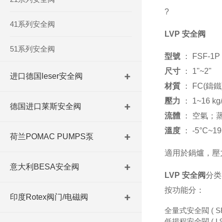
?
41系列安全阀
LVP 安全阀
51系列安全阀
型號
： FSF-1P
尺寸
： 1"~2"
进口德国leser安全阀
材質
： FC(鑄鐵
壓力
： 1~16 kg
德国进口莱斯安全阀
流體
： 空氣；
溫度
： -5°C~19
荷兰POMAC PUMPS泵
適用於鍋爐，壓
意大利BESA安全阀
LVP 安全阀
分类
按功能分：
印度Rotex阀门/电磁阀
全量式安全閥 ( S
低揚程安全閥 ( L