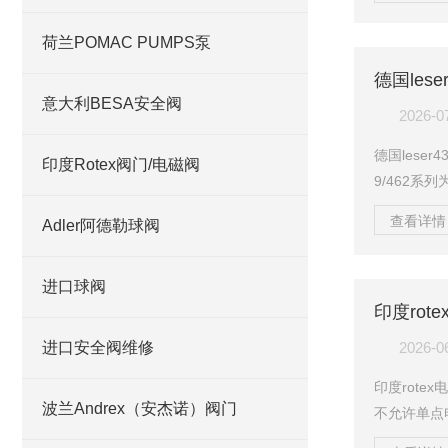
汽、液化气
应当选用全
荷兰POMAC PUMPS泵
阀；也就是
德国les
况，可选用
意大利BESA安全阀
各种系列是
2026-0
德国leser
印度Rotex阀门/电磁阀
9/462
合API52
查看详情 
Adler阿德勒球阀
\烟草等领域
BSP/G
非常宽的调
进口球阀
印度rot
非常好的密
进口安全阀维修
2026-0
印度rote
波兰Andrex（安杰诺）阀门
不允许单点
石化、电力