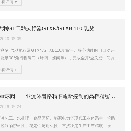
查看详情 +
引发系统失控，满足SIS安全仪表、机械安全标准，解决普通单电磁
线圈烧毁、阀芯卡滞、线路断路带来的误停车/拒关风险。优点消除
阀单点失效风险，满足IEC61508SIL、ISO13849机械安全强制要
大利GT气动执行器GTXN/GTXB 110 现货
；区分误动（无故停机）和拒动（危险不切断），按需选择串联/并
带故障报警，可在线测试...
2026-06-09
利GT气动执行器GTXN/GTXB110现货一、核心功能阀门自动开
驱动90°角行程阀门（球阀、蝶阀等），完成全开/全关或中间调
，适配化工、水处理、石化等场景。远程/集中控制：配合电磁阀、
查看详情 +
位开关、定位器，实现远程开关、自动联锁与状态反馈。安全复位
单作用）：内置弹簧，断气/断电时自动复位（故障开/故障关），保
高危工况安全。稳定扭矩输出：双活塞齿轮齿条结构，输出扭矩恒
Adler球阀：工业流体管路精准通断控制的高档精密阀件
、动作平稳，起始扭矩大，适配高负载。角度可调：标准90°，可选
°/180°/240°，两端调...
2026-05-24
石油化工、水处理、食品医药、能源电力等现代工业体系中，管路
体控制的密封性、稳定性与耐久性，直接决定生产工艺精度、设备