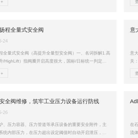
+
类，同时区分1oo2串联（安全优先）、2oo2并联（连续生
不
用场景。一、石油、化工、煤化工（最主流，强制SIL等
阀
切断SIS安全回路（1oo2串联冗余为主）易燃易爆储罐：原
电磁
扬程全量式安全阀
意
甲醇、液氨、液化气储罐进出口紧急切断阀气源控制；反
求
氢、氯化、硝化、...
联；
6-24
程全量式安全阀（高提升全量型安全阀）一、名词拆解1.高
意大
/HighLift）指阀瓣开启高度很大，国标/日标统一判定标
关：
≥1/4喉部直径；对比微启式（低扬程）仅1/40～1/20喉
节
+
度极小、排量小。高扬程意味着阀门一开就大幅抬起，通
限
，泄放流量大。2.全量式（FullNozzle/FullBore，电站
（
阀）是高扬程全启式里的高性能细分品类，满足严格尺寸
障
安全阀维修，筑牢工业压力设备运行防线
T959电站标准）：阀瓣内径≥喉部直径1.15倍；全开后...
定
120
5-26
炉、压力容器、压力管道等承压设备的重要安全附件，主
在
系统内部压力，在压力超出设定阈值时自动开启泄压，压
流