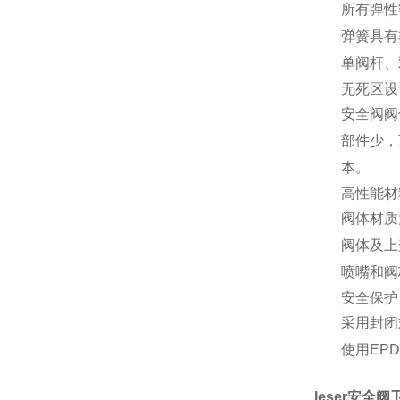
所有弹性
弹簧具有
单阀杆、
无死区设
安全阀阀
部件少，
本。
高性能材
阀体材质
阀体及上
喷嘴和阀
安全保护
采用封闭
使用EP
leser安全阀