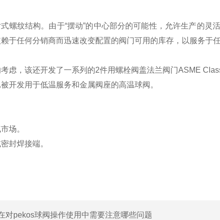
式螺纹结构。由于“摆动”的中心部分的可能性，允许生产的灵活
依赖于任何分销商而迅速改变配置的阀门可用的库存，以服务于
，该还开发了一系列的2件用螺栓阀盖法兰阀门ASME Class 150 / 3
已被开发用于低温服务和金属阀座的高温球阀。
气市场。
或密封焊接端。
在对pekos球阀操作使用中需要注意哪些问题