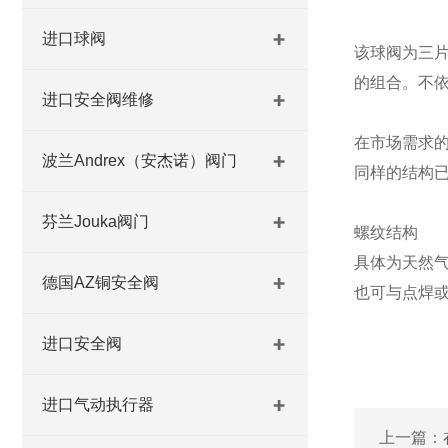
进口球阀
该球阀为三片
的组合。不
进口安全阀维修
在市场需求的考虑
波兰Andrex（安杰诺）阀门
同样的结构
芬兰Jouka阀门
螺纹结构
具体为天然
德国AZ铜安全阀
也可与点焊
进口安全阀
进口气动执行器
上一篇：