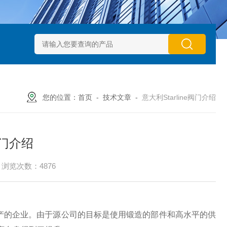
动执行器型号GTXB 127_GTXB 160
意大利GT气动执行器型号GT
您的位置：
首页
-
技术文章
-
意大利Starline阀门介绍
阀门介绍
浏览次数：4876
球阀生产的企业。由于源公司的目标是使用锻造的部件和高水平的供