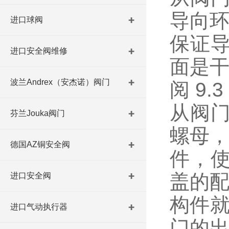
导向
进口球阀
保证
进口安全阀维修
面是
波兰Andrex（安杰诺）阀门
阅 9
从阀
芬兰Jouka阀门
螺母
德国AZ铜安全阀
件，
盖的
进口安全阀
构件就
进口气动执行器
门的