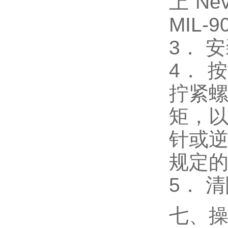
上“Ne
MIL-
3． 
4． 
拧紧
矩，以
针或
规定
5． 
七、