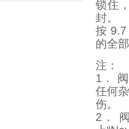
锁住
封。
按 9
的全部
注：
1． 
任何
伤。
2．