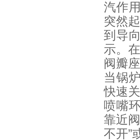
汽作
突然
到导向
示。
阀瓣
当锅
快速
喷嘴
靠近阀
不开”