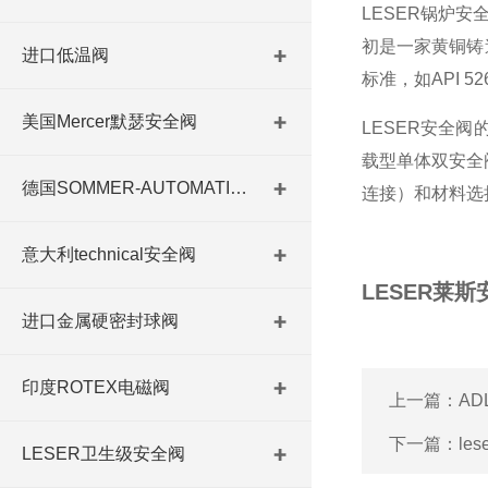
LESER锅炉
初是一家黄铜铸
进口低温阀
标准，如API 526
美国Mercer默瑟安全阀
LESER安全阀
载型单体双安全
德国SOMMER-AUTOMATIC 平行抓手 德国夹盘 德国进口夹盘
连接）和材料选
意大利technical安全阀
LESER莱
进口金属硬密封球阀
印度ROTEX电磁阀
上一篇：
A
下一篇：
l
LESER卫生级安全阀