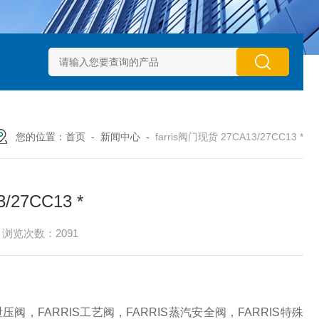
动执行器型号GTXB 127_GTXB 160
意大利GT气动执行器型号GT
您的位置：
首页
-
新闻中心
-
farris阀门现货 27CA13/27CC13 *
/27CC13 *
浏览次数：2091
泄压阀，FARRIS工艺阀，FARRIS蒸汽安全阀，FARRIS特殊