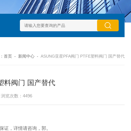
动执行器型号GTXB 127_GTXB 160
意大利GT气动执行器型号GT
：
首页
-
新闻中心
-
ASUNG亚星PFA阀门 PTFE塑料阀门 国产替代
E塑料阀门 国产替代
浏览次数：4496
量保证，详情请咨询，郭。