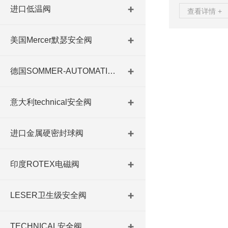
表来确认开启
进口低温阀
查看详情 +
者是低温介质
在安全阀上向
美国Mercer默瑟安全阀
压力，这种方
的速度相对来
测安全阀的密封
德国SOMMER-AUTOMATIC 平行抓手 德国夹盘 德国进口夹盘
意大利technical安全阀
进口金属硬密封球阀
印度ROTEX电磁阀
LESER卫生级安全阀
TECHNICAL安全阀