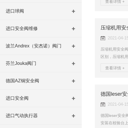
查看详情 +
都可以做到小于
进口球阀
下，都不是问
芯动作，是通
压缩机用安
正是因为这个
进口安全阀维修
作。这是先导结
2021-04-1
波兰Andrex（安杰诺）阀门
压缩机用安全
区别，压缩机
芬兰Jouka阀门
全阀与其他安
查看详情 +
等。压缩机用安
而且可以进行整
德国AZ铜安全阀
管道形成破坏的
德国lese
缩机安全阀是
进口安全阀
全阀与管道安全
2021-04-1
德国leser
进口气动执行器
安装在校验台