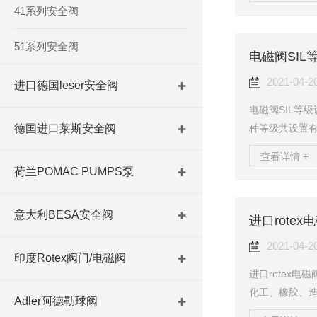
容器和管道上
41系列安全阀
要保护作用。
压力到用户要
51系列安全阀
电磁阀SIL
按压力级的下
上之前或者在安
2021-04-2
进口德国leser安全阀
电磁阀SIL等
德国进口莱斯安全阀
种等级共设置有1
思路是在不考虑
查看详情 +
失、环境影响、社会
荷兰POMAC PUMPS泵
ol:EUC)可
级，然后再逐一
意大利BESA安全阀
进口rote
级；若不能，则需
2021-04-2
印度Rotex阀门/电磁阀
进口rotex
化工、橡胶、
Adler阿德勒球阀
置。于气动阀