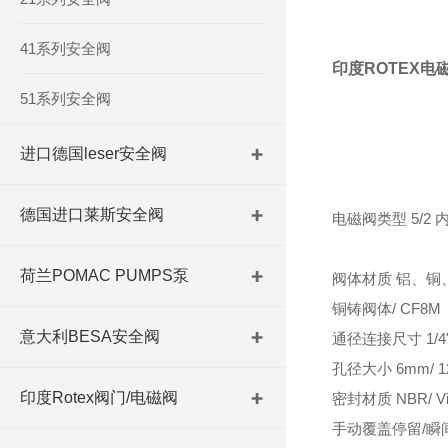
41系列安全阀
印度ROTEX
51系列安全阀
进口德国leser安全阀
德国进口莱斯安全阀
电磁阀类型 5/
荷兰POMAC PUMPS泵
阀体材质 铝、铜
铜铸阀体/ CF8M
意大利BESA安全阀
通径连接尺寸 1/4", 3/8"
孔径大小 6mm/ 12
印度Rotex阀门/电磁阀
密封材质 NBR/ Viton
手动覆盖停留/瞬