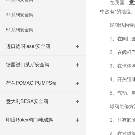
在我国，
意
中占有*的地位
41系列安全阀
球阀结构特点
51系列安全阀
1、在阀门全
进口德国leser安全阀
2、在阀杆下
德国进口莱斯安全阀
3、在球体与
4、开关迅速
荷兰POMAC PUMPS泵
5、气动、电
意大利BESA安全阀
球阀维修方
印度Rotex阀门/电磁阀
1、只有卸除
2、在对球阀的