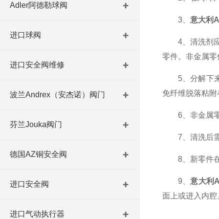
Adler阿德勒球阀
3、
意大利A
进口球阀
4、清洗剂应与
零件。非金属零
进口安全阀维修
5、分解下来的
免纤维脱落粘附
波兰Andrex（安杰诺）阀门
6、非金属零
芬兰Jouka阀门
7、清洗后需待
德国AZ铜安全阀
8、新零件在
9、
意大利A
进口安全阀
面上或进入内腔
进口气动执行器