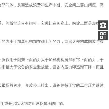
部气体，从而造成浪费和生产中断。安全阀主要由阀座、阀
。阀瓣常连带有阀杆，它紧扣在阀座上。阀瓣上面是加载机
客服
电话
的力小于加载机构加在阀上面的力，两者之差构成阀瓣与阀
扫码
加微信
介质作用于闹瓣上面的力大于加载机构施加在它上面的力，于
的排量大于设备的安全泄放量，设备内压力即逐渐下降，而且
紧压着阀座，介质停止排出，设备保持正常的工作压力继续
关闭或开启以达到防止设备超压的目的。