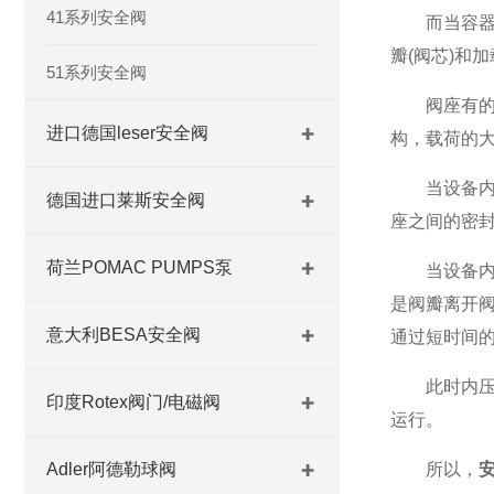
41系列安全阀
而当容器内
瓣(阀芯)和
51系列安全阀
阀座有的和
进口德国leser安全阀
构，载荷的
当设备内的
德国进口莱斯安全阀
座之间的密
荷兰POMAC PUMPS泵
当设备内的
是阀瓣离开
意大利BESA安全阀
通过短时间
此时内压作
印度Rotex阀门/电磁阀
运行。
Adler阿德勒球阀
所以，