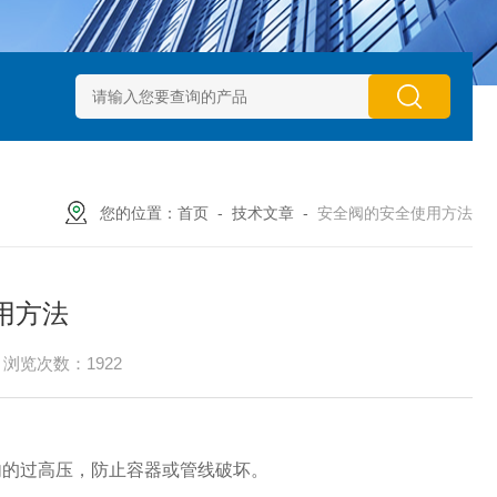
动执行器型号GTXB 127_GTXB 160
意大利GT气动执行器型号GT
您的位置：
首页
-
技术文章
-
安全阀的安全使用方法
用方法
浏览次数：1922
内的过高压，防止容器或管线破坏。