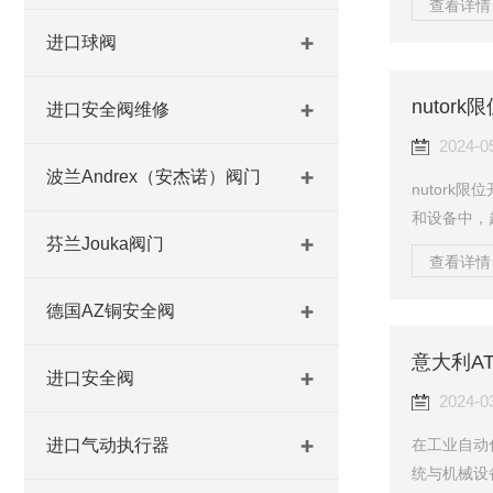
查看详情 
具体的应用
进口球阀
何选择适合
器之前，首
nutor
的类型、操
进口安全阀维修
速度有较高
2024-0
波兰Andrex（安杰诺）阀门
nutor
和设备中，
芬兰Jouka阀门
运行和延长
查看详情 
绍限位开关
utork限
德国AZ铜安全阀
动轨迹，确
意大利A
受到外界干
进口安全阀
刀、扳手等
2024-0
在工业自动
进口气动执行器
统与机械设