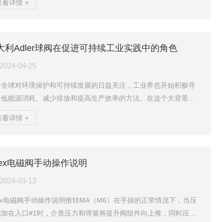
查看详情 +
计。为什么选择flowsafe具有竞争力的价格和交付，产品即插即
，所有产品三年保修，可定制尺寸，高性能，低维护和几乎不需要
修，美国制造，库存充足关于证书安全泄压装置的制造可以满足以
大利Adler球阀在促进可持续工业实践中的角色
准或指南:ASME第八章“UV”章，PED“CE”标志，DOT、API，Ma
2024-04-25
着全球对环境保护和可持续发展的日益关注，工业界也开始积极寻
降低能源消耗、减少排放和提高生产效率的方法。在这个大背景
意大利Adler球阀凭借其*的性能和创新的设计理念，正逐渐成为推
查看详情 +
持续工业实践的重要力量。一、Adler球阀的高效节能特性Adler球
以其特别的设计和制造工艺，实现了高效节能的目标。其紧凑的结
和流线型的通道设计，使得流体在通过阀门时能够保持顺畅的流
otex电磁阀手动操作说明
从而减少了能源的消耗。同时，Adler球阀还采用了的密封技术，
阀门在关闭状态下能够密封，防止了泄...
2024-03-13
tex电磁阀手动操作说明推转MA（M6）在手操的正常情况下，当压
施加在入口#1时，介质压力和弹簧将提升阀组件向上推，同时压力