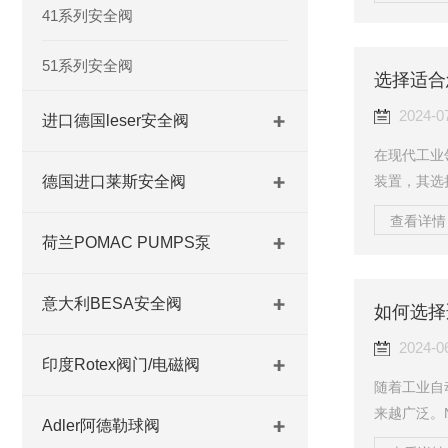
工作压力和
41系列安全阀
匹配，且材
的腐蚀性、
51系列安全阀
选择适合
这些特性，
力：计算系
2024-0
进口德国leser安全阀
在现代工业
德国进口莱斯安全阀
装置，其选
行业的品牌
查看详情 
众多客户的
荷兰POMAC PUMPS泵
阀，以确保
的基本类型
意大利BESA安全阀
如何选择
型，如直接
每种类型都
2024-0
印度Rotex阀门/电磁阀
随着工业自
来越广泛。
Adler阿德勒球阀
靠而备受用