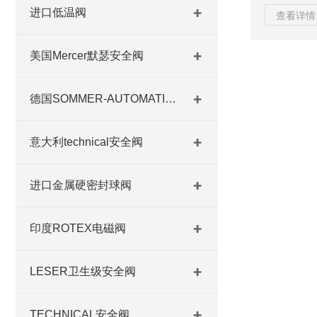
现对设备的
进口低温阀
查看详情 
性能和稳定
源自意大利
美国Mercer默瑟安全阀
气动技术，
速、准确的
便、维护成
德国SOMMER-AUTOMATIC 平行抓手 德国夹盘 德国进口夹盘
意大利technical安全阀
进口金属硬密封球阀
印度ROTEX电磁阀
LESER卫生级安全阀
TECHNICAL安全阀