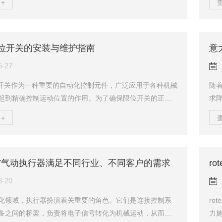
+
场景和需求进行仔细考虑。本文将从以下几个方面探讨如
而设
的Nutork气动执行器。一、明确应用需求在选择气动执行
用
先需要明确应用需求。这包括需要执行的具体动作、阀门
维
k限位开关的安装与维护指南
意
作频率、工作环境等。例如，对于需要频繁开闭且对操作
下标
要求的场景，应选择响应速度快、动...
r...
5-27
k限位开关作为一种重要的自动化控制元件，广泛应用于各种机械
随
起到精确控制运动位置的作用。为了确保限位开关的正常
求
使用寿命，正确的安装和维护至关重要。本指南将详细介
下，
+
的安装步骤和维护要点，帮助您更好地使用该产品。一、n
动可
位开关的安装步骤1.确定安装位置：首先，根据设备需求和运
阀
定限位开关的安装位置。确保安装位置准确、稳定，避免
构
T气动执行器满足不同行业、不同客户的需求
r
扰和振动。2.准备安装工具：准备所需的安装工具，如螺丝
动，
，确保工具质量可靠，使用安全...
确保
3-20
化领域，执行器扮演着关重要的角色。它们是连接控制系
ro
备之间的桥梁，负责将电子信号转化为机械运动，从而实
力