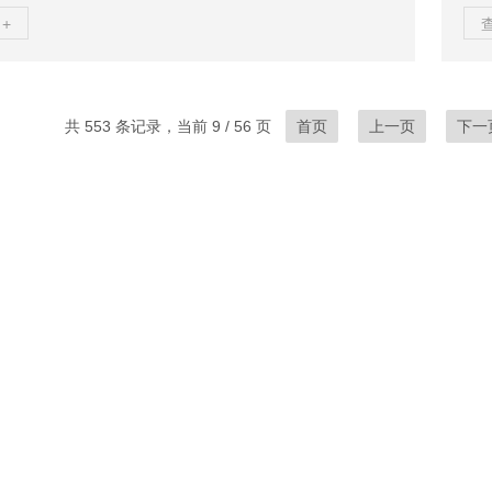
控制。在众多执行器品牌中，意大利AT气动执行器以其*的
施
+
的品质，赢得了市场的广泛认可。意大利AT气动执行器，
排
的精美工艺与技术创新，是工业自动化领域的*。它采用的
并
将压缩空气作为动力源，通过精密的机械结构，实现快
空
线性或旋转运动。AT气动执行器具有结构简单、安装方
下，
共 553 条记录，当前 9 / 56 页
首页
上一页
下一
本低等优点，广泛应用于石油、化工、电力、食品...
电磁