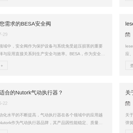
最高工作温度，确保所选安全阀的工作压力范围与系统相
针
料和设计能够承受系统的最高工作温度。2.介质特性：介质
时
粘度、毒性等特性对安全阀的选择至关重要。根据介质的
线
您需求的BESA安全阀
l
选择具有相应耐腐蚀、耐磨损等特性的安全阀。3.泄放能
动
统的最大泄放需求，确保所选安全阀的泄...
过，
7-29
领域中，安全阀作为保护设备与系统免受超压损害的重要
le
择与应用直接关系到生产安全与效率。BESA，作为安全阀
应
之一，以其性能、可靠的品质和灵活的设计方案，赢得了
素
+
信赖。本文将探讨如何根据实际需求选择适合的BESA安全
能
您的生产系统安全无忧、运行高效。一、了解BESA安全阀
维
BESA安全阀种类繁多，按照不同的分类标准可分为多种类
止
适合的Nutork气动执行器？
关
作用式与先导式、弹簧式与重锤式、全启式与微启式等。
因
有其特定的应用场景和优势：-直接作...
系统
6-22
动化水平的不断提高，气动执行器在各个领域中的应用越
关于
Nutork作为气动执行器品牌，其产品因性能稳定、质量可
弹簧
户青睐。然而，在选择Nutork气动执行器时，还需要根据
分