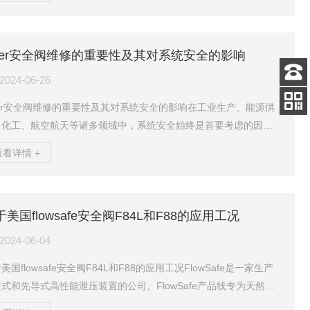
在弹簧的作用下，将阀体的通道封住，使电磁阀处于截止状态。此
，流体无法通过电磁阀的进出口。2.通电状态：当线圈接通电源时，
圈会产生磁力，这个磁力足够*，能够克服弹簧的阻力，将阀心（或
eser安全阀维修的重要性及其对系统安全的影响
铁芯）向上提起。这一动作打开了阀内通道，使流体能够顺畅通
电磁阀进入导通状态。3.低功耗设计：低功耗电磁阀...
2024-06-26
客服
电话
ser安全阀维修的重要性及其对系统安全的影响在工业生产、能源供
扫码
、化工、航空航天等诸多领域中，系统安全始终是首要考虑的因
加微信
。而在这些系统中，安全阀作为一个关键的组成部分，其功能和性
查看详情 +
的稳定与否，直接关系到整个系统的安全稳定运行。因此，安全阀
修工作显得尤为重要。一、安全阀的基本功能安全阀是一种用于防
系统内部压力超过设定安全极限的装置。当系统内部压力因各种原
于美国flowsafe安全阀F84L和F88的应用工况
升高到超过安全值时，安全阀会自动开启，释放部分压力，以保证
不会因过高的压力而损坏或发生危险。因此，安全阀是保障...
2024-06-04
美国flowsafe安全阀F84L和F88的应用工况FlowSafe是一家生产
式和先导式高性能泄压装置的公司。FlowSafe产品线专为天然气
配，管道，航空航天，船舶，工业气体和其他液体和气体处理应用