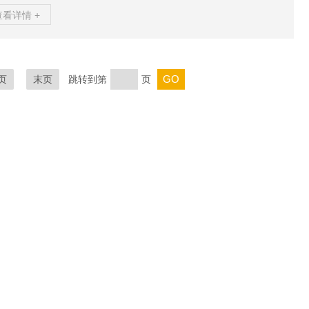
加在被堵塞的外部先导入口。在这种状态下入口#1和出口#2断开。
查看详情 +
气口#3堵塞。媒体压力无法释放。要操作手动执行器，顺时针推动
转动，柱塞向上移动，从而堵塞先导通风孔。来自外部先导进口的
气作用在活塞组件上，从而向下推动提升阀组件。在里面在该状态
入口#1和出口#2被连接并且排气口#3被阻塞。媒体从出口出来。
页
末页
跳转到第
页
阀断电时，先导空气通过先导通风口排...