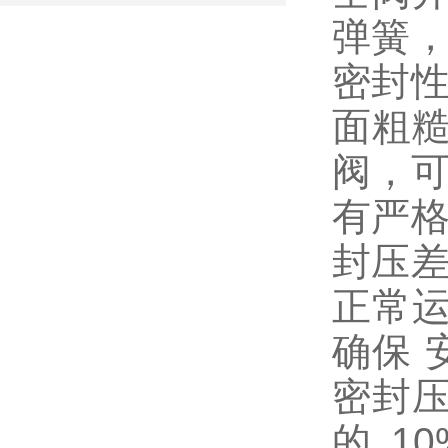
弹簧，
密封性
面粗
阀，可
有严格
封压差
正常
确保 
密封压
的 1