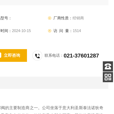
质量，以及竞争力的价格，使其产品大部分国家。我们的宗旨
建立一个完整的质量体系。
品型号：
厂商性质：
经销商
新时间：
2024-10-15
访 问 量：
1514
021-37601287
立即咨询
联系电话：
客服
电话
扫码
加微信
界上球阀的主要制造商之一。公司坐落于意大利圣斯泰法诺狄奇