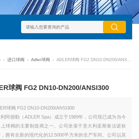
动执行器型号GTXB 127_GTXB 160
意大利GT气动执行器型号GT
心
-
进口球阀
-
Adler球阀
-
ADLER球阀 FG2 DN10-DN200/ANSI300
ER球阀 FG2 DN10-DN200/ANSI300
ER球阀 FG2 DN10-DN200/ANSI300
利阿德勒（ADLER Spa）成立于1989年，公司现已成为当今
界上球阀的主要制造商之一。公司坐落于意大利圣斯泰法诺狄
，拥有全新的现代化的12.5000平方米的生产车间。公司以其