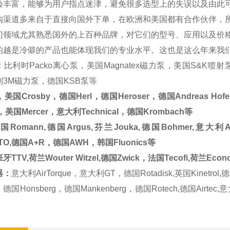
验丰富，能够为用户指点迷津，避免很多选型上的失误以及由此
购渠道多来自于直接向国外下单，在欧洲和美国都有合作伙伴，
门领域尤其熟悉国外的上百种品牌，对它们的型号、应用以及价
的越是冷僻的产品也能体现我们的专业水平。这也是这么年来我
：
比利时Packo离心泵，美国Magnatex磁力泵，美国S&K喷射泵
3M磁力泵，德国KSB泵等
国Crosby，德国Herl，德国Heroser，德国Andreas Hofe
fe，美国Mercer，意大利Technical，德国Krombach等
omann,德国Argus,芬兰Jouka,德国Bohmer,意大利Adl
TO,德国A+R，德国AWH，韩国Fluonics等
TV,荷兰Wouter Witzel,德国Zwick，法国Tecofi,荷兰Econ
器：
意大利AirTorque，意大利GT，德国Rotadisk,英国Kinetrol,
国Honsberg，德国Mankenberg，德国Rotech,德国Airtec