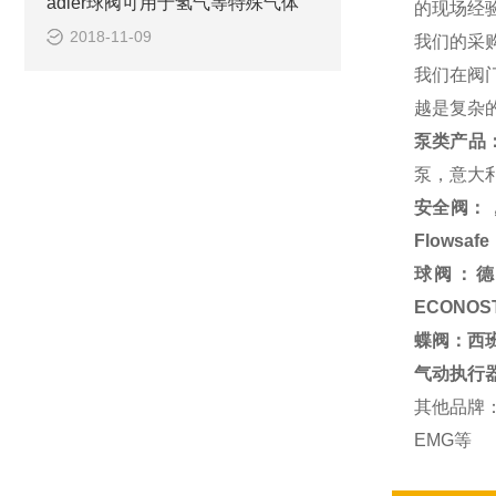
adler球阀可用于氢气等特殊气体
的现场经
2018-11-09
我们的采
我们在阀
越是复杂
泵类产品
泵，意大利
安全阀：，美
Flowsa
球阀：德国R
ECONOS
蝶阀：西班牙T
气动执行
其他品牌：德
EMG等