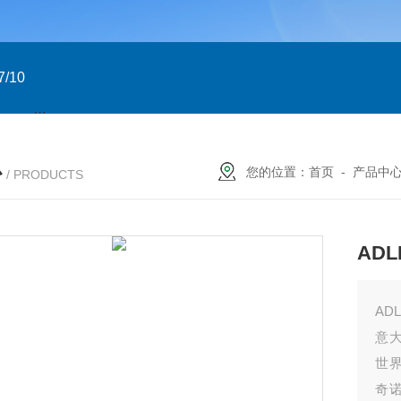
/10
GTXN.110x90 DA NP22A F07/10 意大利GT
意大利GT气
心
您的位置：
首页
-
产品中
/ PRODUCTS
ADL
ADL
意大
世
奇诺