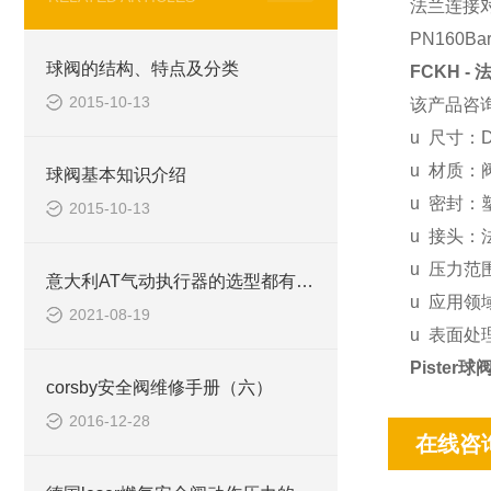
法兰连接
PN160Ba
球阀的结构、特点及分类
FCKH -
2015-10-13
该产品咨
u
尺寸：DN
u
材质：
球阀基本知识介绍
u
密封：
2015-10-13
u
接头：
u
压力范
意大利AT气动执行器的选型都有哪些？
u
应用领
2021-08-19
u
表面处
Pister球
corsby安全阀维修手册（六）
2016-12-28
在线咨