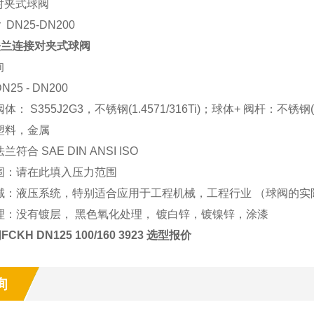
对夹式球阀
r DN25-DN200
法兰连接对夹式球阀
询
25 - DN200
阀体：
S355J2G3
，不锈钢
(1.4571/316Ti)
；球体
+
阀杆：不锈钢
塑料，金属
法兰符合
SAE DIN ANSI ISO
围：请在此填入压力范围
域：液压系统，特别适合应用于工程机械，工程行业 （球阀的实
理：没有镀层， 黑色氧化处理， 镀白锌，镀镍锌，涂漆
阀FCKH DN125 100/160 3923 选型报价
询