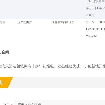
316L 尿素
样适用于环境温
温条件
阀体
无加热夹套
现有装置的置换阀
仅为SAFURE
1.4466/ 3
艺介质区
安全阀
蒸汽式清洁领域拥有十多年的经验。这些经验为进一步创新地开
询