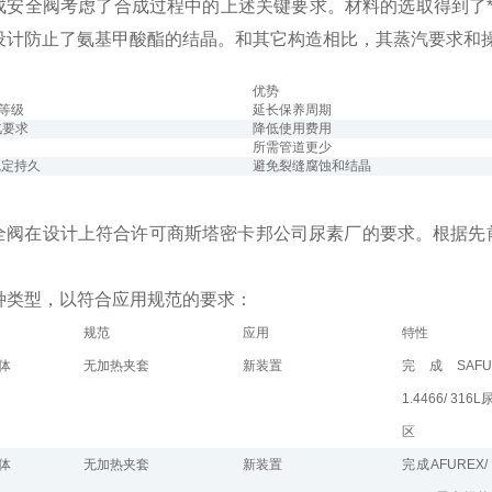
成安全阀考虑了合成过程中的上述关键要求。材料的选取得到了
设计防止了氨基甲酸酯的结晶。和其它构造相比，其蒸汽要求和
优势
等级
延长保养周期
汽要求
降低使用费用
所需管道更少
稳定持久
避免裂缝腐蚀和结晶
全阀在设计上符合许可商斯塔密卡邦公司尿素厂的要求。根据先前的
种类型，以符合应用规范的要求：
规范
应用
特性
体
无加热夹套
新装置
完成SAFURE
1.4466/ 3
区
体
无加热夹套
新装置
完成AFUREX/ 1.