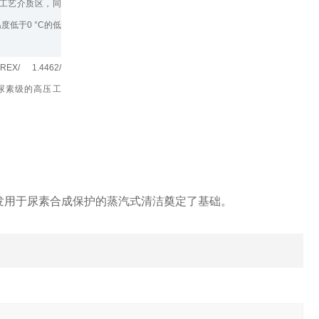
级的工艺介质区，同
度低于0 °C的低
X/ 1.4462/
16L 尿素级的高压工
发用于尿素合成保护的蒸汽式清洁奠定了基础。