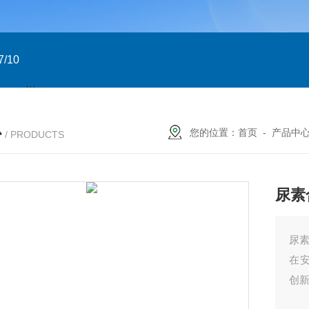
/10
GTXN.110x90 DA NP22A F07/10 意大利GT
意大利GT气
心
您的位置：
首页
-
产品中
/ PRODUCTS
尿素
尿
在
创