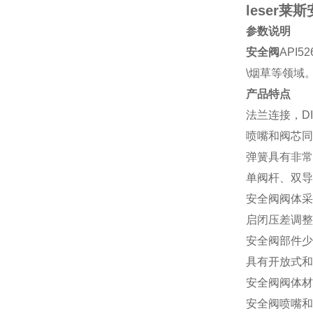
leser莱斯
参数说明
安全阀
API
\烟草等领域
产品特点
法兰连接，DI
喷嘴和阀芯同
弹簧具有非常
单阀杆、双导
安全阀阀体采
启闭压差调整
安全阀部件少
具有开放式和
安全阀阀体材质
安全阀喷嘴和阀芯