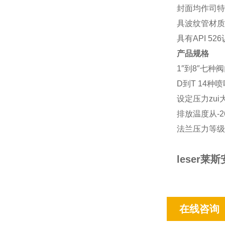
封面均作司特
具波纹管材质为3
具有API 5
产品规格
1″到8″七种
D到T 14种
设定压力zui大可达
排放温度从-26
法兰压力等级从1
leser莱斯
在线咨询