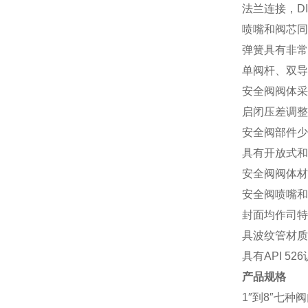
法兰连接，DI
喷嘴和阀芯同
弹簧具有非常
单阀杆、双导
安全阀阀体采
启闭压差调整
安全阀部件少
具有开放式和
安全阀阀体材质
安全阀喷嘴和阀芯
封面均作司特
具波纹管材质为3
具有API 5
产品规格
1″到8″七种