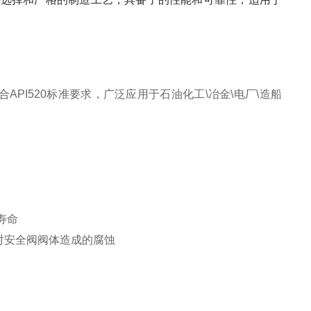
合API520标准要求，广泛应用于石油化工\冶金\电厂\造船
寿命
对安全阀阀体造成的腐蚀