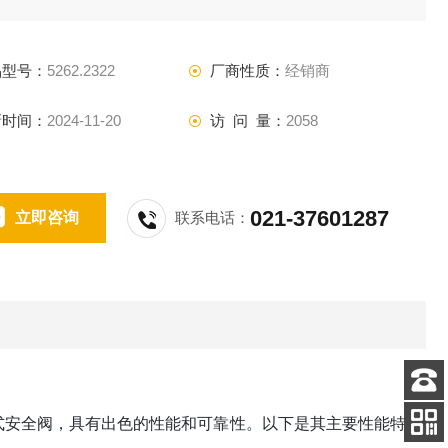
组成（通径DN10~400,NPS1/2“~16“），它们可适应所有工业
门的应用。
品型号：
5262.2322
厂商性质：
经销商
新时间：
2024-11-20
访 问 量：
2058
021-37601287
立即咨询
联系电话：
客服
型全启式安全阀，具有出色的性能和可靠性。以下是其主要性能特
电话