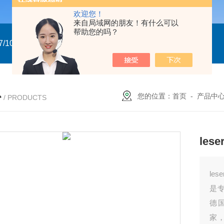
欢迎您！
来自局域网的朋友！有什么可以
帮助您的吗？
/10
GTXN.110x90 DA NP22A F07/10 意大利GT
意大利GT气
心
您的位置：
首页
-
产品中
/ PRODUCTS
le
le
是
德
家