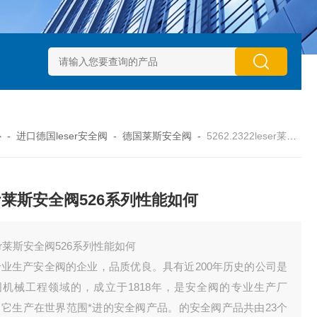
动执行器型号GTXB 127_GTXB 160
意大利GT气动执行器型号GT
心
-
进口德国leser安全阀
-
德国莱斯安全阀
-
5262.2322leser莱斯安全阀526系列性能如何
ser莱斯安全阀526系列性能如何
ser莱斯安全阀526系列性能如何
专业生产安全阀的企业，品质优良。具有近200年历史的公司是
国机械工程领域的，成立于1818年，是安全阀的专业生产厂
，它生产在世界范围*进的安全阀产品。的安全阀产品共由23个