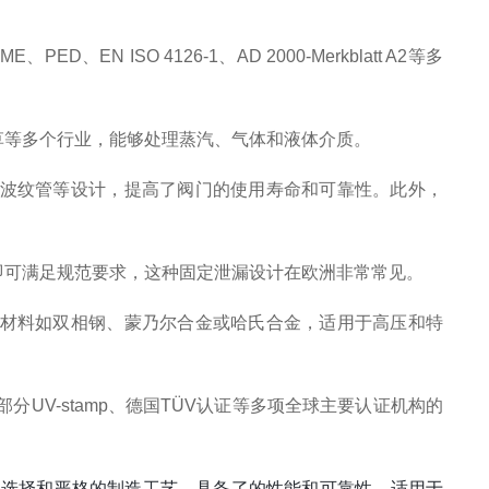
扫码
加微信
ED、EN ISO 4126-1、AD 2000-Merkblatt A2等多
草等多个行业，能够处理蒸汽、气体和液体介质。
屏蔽波纹管等设计，提高了阀门的使用寿命和可靠性。此外，
即可满足规范要求，这种固定泄漏设计在欧洲非常常见。
合金材料如双相钢、蒙乃尔合金或哈氏合金，适用于高压和特
分UV-stamp、德国TÜV认证等多项全球主要认证机构的
材料选择和严格的制造工艺，具备了的性能和可靠性，适用于