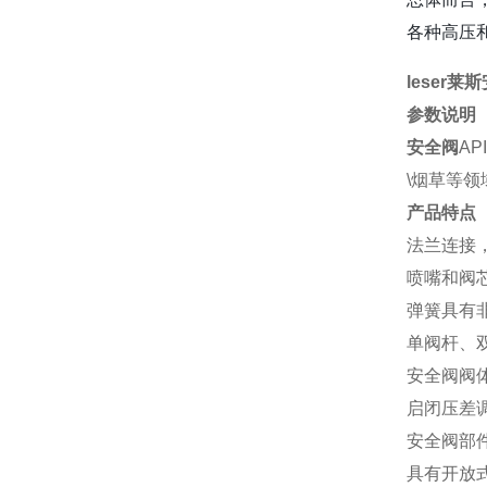
各种高压
leser
参数说明
安全阀
A
\烟草等领
产品特点
法兰连接，
喷嘴和阀
弹簧具有
单阀杆、
安全阀阀
启闭压差
安全阀部件
具有开放