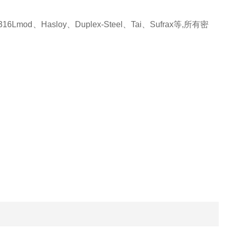
od、Hasloy、Duplex-Steel、Tai、Sufrax等,所有密