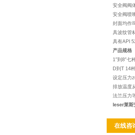
安全阀阀体
安全阀喷嘴和
封面均作
具波纹管材质
具有API
产品规格
1″到8″
D到T 1
设定压力zui大
排放温度从-
法兰压力等级
leser
在线咨