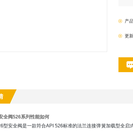
系列
部
产
更
情
莱斯安全阀526系列性能如何
 526型安全阀是一款符合API 526标准的法兰连接弹簧加载