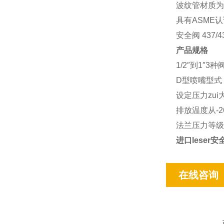
波纹管材质为31
具有ASME
安全阀 437/4
产品规格
1/2″到1″3
D型喷嘴型式
设定压力zui大可
排放温度从-26
法兰压力等级从1
进口leser安全阀
在线咨询