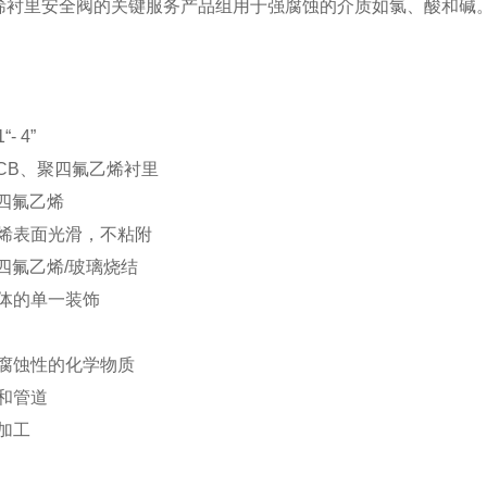
烯衬里安全阀的关键服务产品组用于强腐蚀的介质如氯、酸和碱
- 4”
CB、聚四氟乙烯衬里
四氟乙烯
乙烯表面光滑，不粘附
四氟乙烯/玻璃烧结
液体的单一装饰
或腐蚀性的化学物质
和管道
加工