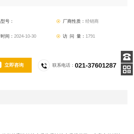
于保护人员和环境，应用领域包括：化工，石化，工业气体，
油和天然气生产
品型号：
厂商性质：
经销商
新时间：
2024-10-30
访 问 量：
1791
021-37601287
立即咨询
联系电话：
客服
电话
扫码
加微信