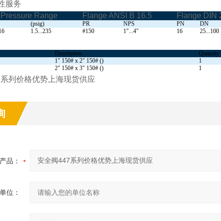
性服务
 Pressure Range
Flange ANSI B 16.5
Flange DIN 
(psig)
PR
NPS
PN
DN
16
1.5...235
#150
1"...4"
16
25...100
Description
Quantity
1" 150# x 2" 150# ()
1
2" 150# x 3" 150# ()
1
7系列价格优势上海现货供应
询
产品：
单位：