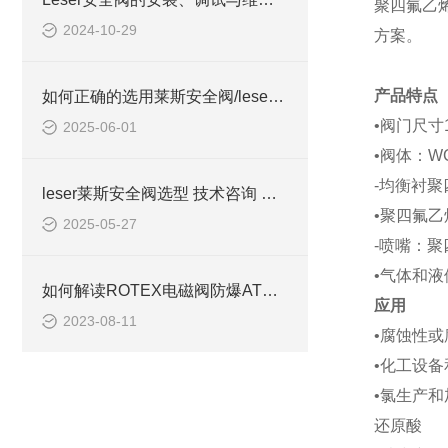
聚四氟乙
2024-10-29
方案。
产品特点
如何正确的选用莱斯安全阀/leser安全阀如何选型
•阀门尺寸1“
2025-06-01
•阀体：W
-均衡衬聚
leser莱斯安全阀选型 技术咨询 欧美安全阀
•聚四氟
2025-05-27
-喷嘴：聚
•气体和
如何解读ROTEX电磁阀防爆ATEX证书
应用
2023-08-11
•腐蚀性
•化工设备
•氯生产和
还原酸