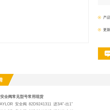
产
更
情
r泰勒安全阀常见型号常用现货
LOR 安全阀 82D9241311 进3/4"-出1"