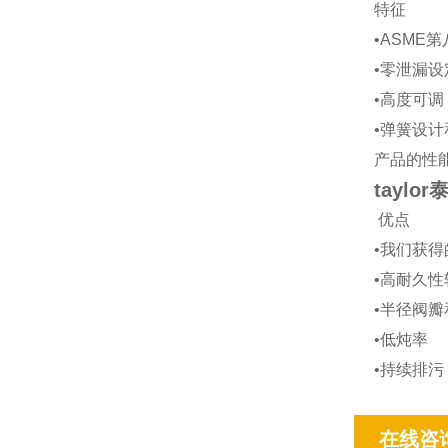
特征
•ASME
•零泄漏设
•高度可调
•弹簧设
产品的性
tayl
优点
•我们获得
•高耐久
•半径阀
•低炖率
•持续排污
在线咨