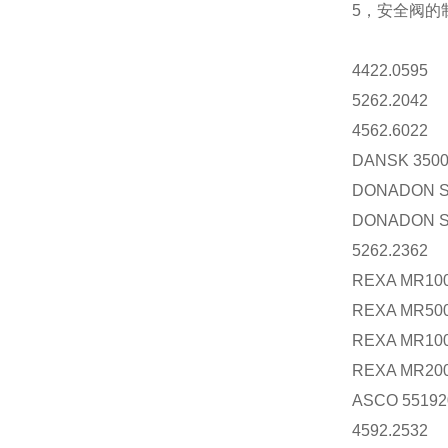
5，安全阀的
4422.0595
5262.2042
4562.6022
DANSK 350
DONADON S
DONADON S
5262.2362
REXA MR100
REXA MR500
REXA MR100
REXA MR200
ASCO 55192
4592.2532