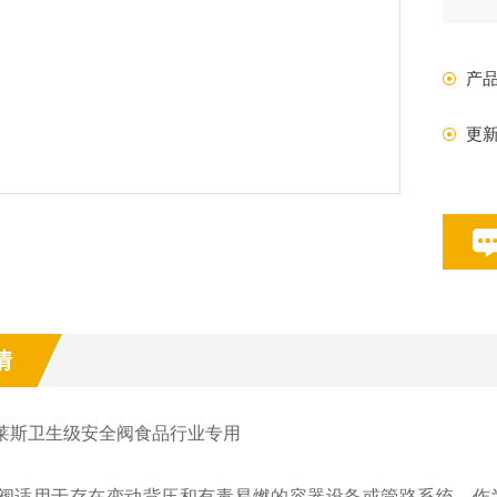
产
更
情
er莱斯卫生级安全阀食品行业专用
Y型阀适用于存在变动背压和有毒易燃的容器设备或管路系统，