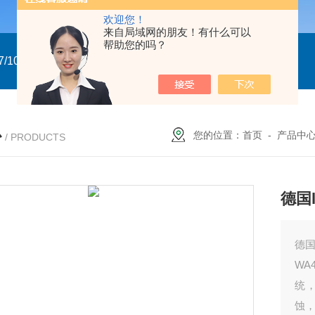
欢迎您！
来自局域网的朋友！有什么可以
帮助您的吗？
/10
GTXN.110x90 DA NP22A F07/10 意大利GT
意大利GT气
心
您的位置：
首页
-
产品中
/ PRODUCTS
德国
德国
W
统
蚀