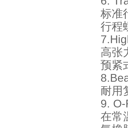
6. T
标准
行程
7.Hi
高张
预紧
8.Be
耐用
9. O
在常