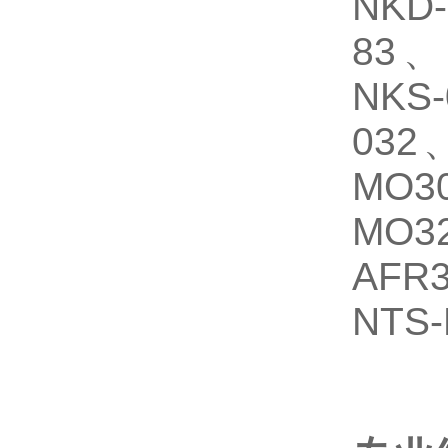
NKD
83、
NKS
032
MO3
MO3
AFR
NTS