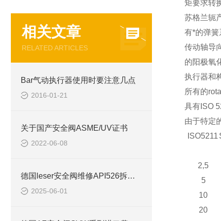
矩要求转
苏格兰轭
相关文章
有*的弹
传动轴导
RELATED ARTICLES
的阳极氧
执行器和
Bar气动执行器使用时要注意几点
所有的ro
2016-01-21
具有ISO
由于特定的
关于国产安全阀ASME/UV证书
IS
O
52
11
2022-06-08
2,5
德国leser安全阀维修API526拆卸（四）
5
2025-06-01
10
20