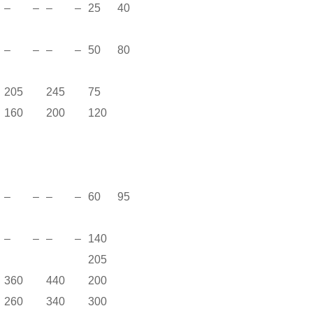
– –
– –
25 40
0
– –
– –
50 80
5
205
245
75
160
200
120
– –
– –
60 95
0
– –
– –
140
205
0
360
440
200
260
340
300