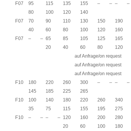
F07
95
115
135
155
– –
– –
80
100
120
140
F07
70
90
110
130
150
19
40
60
80
100
120
160
F07
– –
65
85
105
125
16
20
40
60
80
120
auf Anfrage/on request
auf Anfrage/on request
auf Anfrage/on request
F10
180
220
260
300
– –
– –
145
185
225
265
F10
100
140
180
220
260
34
35
75
115
155
195
275
F10
– –
– –
120
160
200
28
20
60
100
180