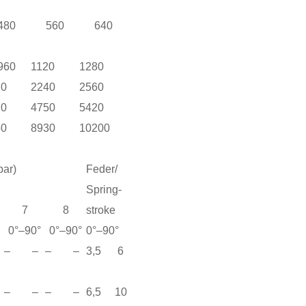
480
560
640
960
1120
1280
20
2240
2560
70
4750
5420
50
8930
10200
bar)
Feder/
Spring-
7
8
stroke
0°–90°
0°–90°
0°–90°
– –
– –
3,5 6
– –
– –
6,5 10