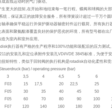
换成直线运动时的气门驱动。
产生更大的扭矩,在开始和地结束每一笔行程。蝶阀和球阀的大部
簧系统，保证真正的故障安全服务，所有弹簧设计超过一千万个圆
向轴承确保平稳运行并保护驱动器轴密封件运行载荷。所有执行
化表面和聚氨酯漆覆盖良好的保护恶劣的环境，所有型号都在出厂
构造为室内和室外应用。
tadisk执行器有严格的生产程序和100%功能和装配后的压力测试。所
 5211的安装孔和定位承附件安装孔VDI/VDE 3845标准，为
扭矩特性，类似于回转阀的执行机构是rotadisk自动化柔性和
Steue
r
d
r
uc
k (bar) / operating pressure (bar)
3
3,5
4
4,5
5
6
F03
15
17,5
2
0
22,5
2
5
F05
30
35
40
45
50
F05
60
70
80
90
100
F07
120
140
160
180
200