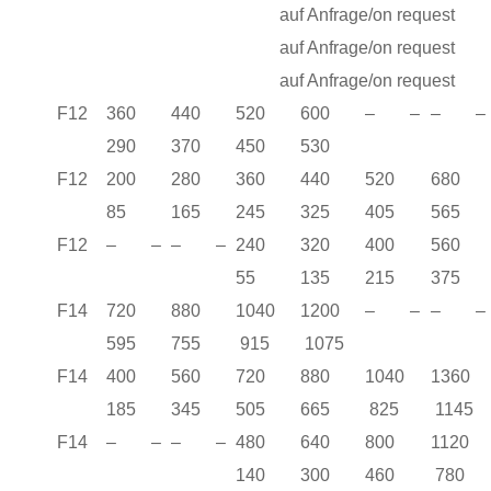
auf Anfrage/on request
auf Anfrage/on request
auf Anfrage/on request
F12
360
440
520
600
– –
– –
290
370
450
530
F12
200
280
360
440
520
68
85
165
245
325
405
565
F12
– –
– –
240
320
400
56
55
135
215
375
F14
720
880
1040
1200
– –
– –
595
755
915
1075
F14
400
560
720
880
1040
1360
185
345
505
665
825
1145
F14
– –
– –
480
640
800
1120
140
300
460
780