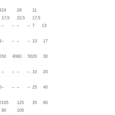
4
24
29
11
17,5
22,5
17,5
– –
– –
7 13
3
– –
– –
13 17
0
50 40
60 50
20 30
– –
– –
10 20
0
– –
– –
25 40
0
105
125
35 60
80
100