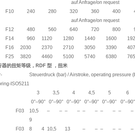
au
f Anfrage/on request
F10
240
280
320
360
400
au
f Anfrage/on request
F12
480
560
640
720
800
F14
960
1120
1280
1440
1600
19
F16
2030
2370
2710
3050
3390
40
F25
3820
4460
5100
5740
6380
76
器的扭矩等级，RDF 型 ，扭米
-
Steuerdruck (bar) / Airstroke, operating pressure (
ring-
ISO5211
3
3,5
4
4,5
5
6
0°–90°
0°–90°
0°–90°
0°–90°
0°–90°
0°–90°
F03
10,5
– –
– –
– –
– –
– –
9
F03
8 4
10,5
13
– –
– –
– –