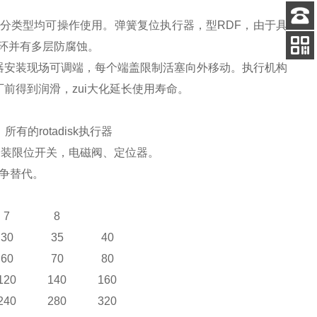
分类型均可操作使用。弹簧复位执行器，型RDF，由于具
客服
环并有多层防腐蚀。
电话
器安装现场可调端，每个端盖限制活塞向外移动。执行机构
扫码
加微信
前得到润滑，zui大化延长使用寿命。
有的rotadisk执行器
便于安装限位开关，电磁阀、定位器。
竞争替代。
7
8
3
0
3
5
4
0
60
70
80
120
140
160
240
280
320