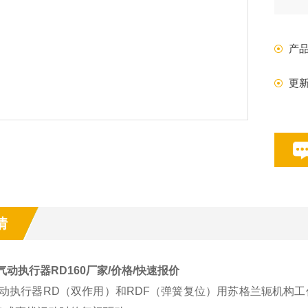
产
更
情
sk气动执行器RD160厂家/价格/快速报价
isk气动执行器RD（双作用）和RDF（弹簧复位）用苏格兰轭机