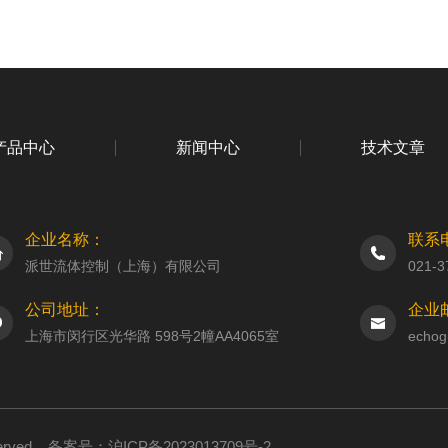
产品中心
新闻中心
技术文章
企业名称：
联系
派世流体控制（上海）有限公司
021-3
公司地址：
企业
上海市闵行区光华路 598号2幢AA4065室
echog
served
备案号：沪ICP备2023013709号-2