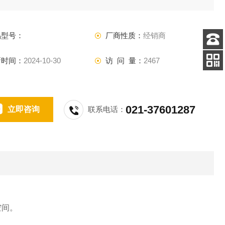
下各行业：化工、石油、煤炭、钢铁厂、能源、造纸、煤气、
矿、制药、食品，及其运输业等。
品型号：
厂商性质：
经销商
客服
新时间：
2024-10-30
访 问 量：
2467
电话
扫码
加微信
021-37601287
立即咨询
联系电话：
空间。