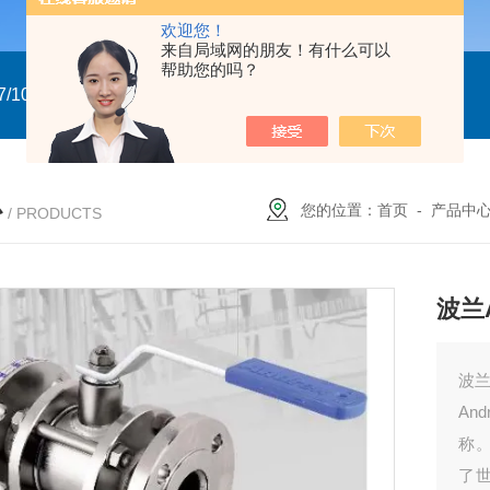
欢迎您！
来自局域网的朋友！有什么可以
帮助您的吗？
/10
GTXN.110x90 DA NP22A F07/10 意大利GT
意大利GT气
心
您的位置：
首页
-
产品中
/ PRODUCTS
波兰
波兰
An
称
了世