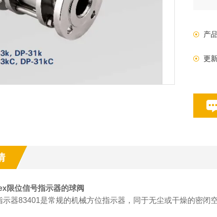
以
采
产
更
情
rex限位信号指示器的球阀
指示器83401是常规的机械方位指示器，同于无尘或干燥的密闭